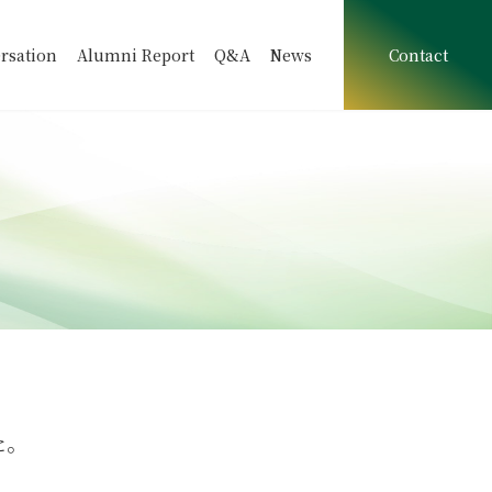
rsation
Alumni Report
Q&A
News
Contact
た。