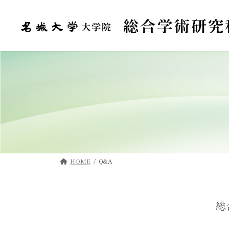
コ
ナ
ン
ビ
テ
ゲ
ン
ー
ツ
シ
へ
ョ
ス
ン
キ
に
ッ
移
プ
動
HOME
Q&A
総