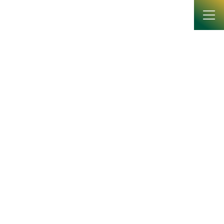
コ
ナ
ン
ビ
テ
ゲ
ン
ー
ツ
シ
へ
ョ
News
ス
ン
キ
に
ッ
移
プ
動
HOME
News
ニュース
令和6年度 名城大学総合学術研究科「秋季総合コアプログラム」を開催
令和6年度 名城大学総合学術研
究科「秋季総合コアプログラ
ム」を開催
2024年9月16日