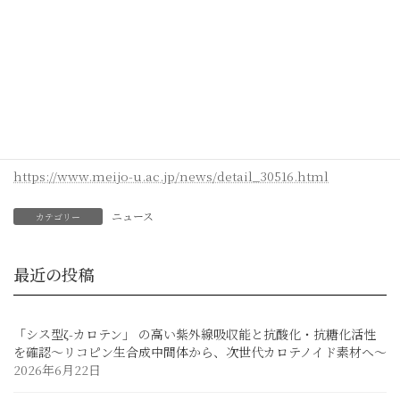
令和6年9月14日（土）にタワー75の1002会議室で令和6年度の総
合学術研究科秋季総合コアプログラムを開催しました。
本プログラムは、大学院生による研究発表や研究科の教員、学外
研究者、修了生による特別講演が行われ、幅広い話題に対して、
教員と学生が同じ立場で討論し、学びを深める目的で年に2回、春
季と秋季に開催されています。
https://www.meijo-u.ac.jp/news/detail_30516.html
ニュース
カテゴリー
最近の投稿
「シス型ζ-カロテン」 の高い紫外線吸収能と抗酸化・抗糖化活性
を確認～リコピン生合成中間体から、次世代カロテノイド素材へ～
2026年6月22日