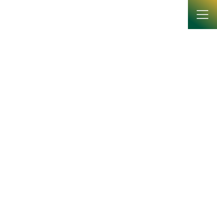
コ
ナ
ン
ビ
テ
ゲ
ン
ー
ツ
シ
へ
ョ
News
ス
ン
キ
に
ッ
移
プ
動
HOME
News
ニュース
総合学術研究科の入試説明会（一次募集向け）を実施します。
総合学術研究科の入試説明会
（一次募集向け）を実施します。
2026年6月4日
6月25日（木）に大学院総合学術研究科の入試説明会を開催しま