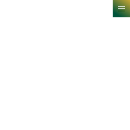
コ
ナ
ン
ビ
テ
ゲ
ン
ー
ツ
シ
へ
ョ
News
ス
ン
キ
に
ッ
移
プ
動
HOME
News
プレスリリース
スイゼンジノリ由来の美容成分が 血圧上昇抑制作用を示すことを発見
スイゼンジノリ由来の美容成分が
血圧上昇抑制作用を示すことを
発見
2025年4月16日