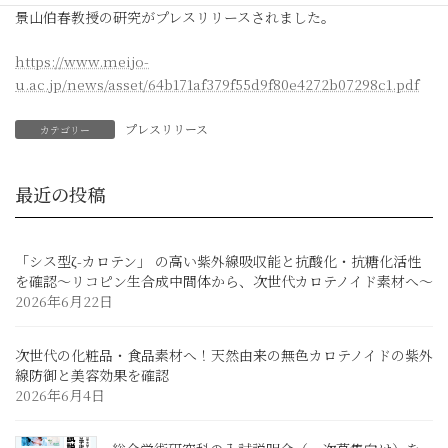
景山伯春教授の研究がプレスリリースされました。
https://www.meijo-
u.ac.jp/news/asset/64b171af379f55d9f80e4272b07298c1.pdf
プレスリリース
カテゴリー
最近の投稿
「シス型ζ-カロテン」 の高い紫外線吸収能と抗酸化・抗糖化活性
を確認～リコピン生合成中間体から、次世代カロテノイド素材へ～
2026年6月22日
次世代の化粧品・食品素材へ！天然由来の無色カロテノイドの紫外
線防御と美容効果を確認
2026年6月4日