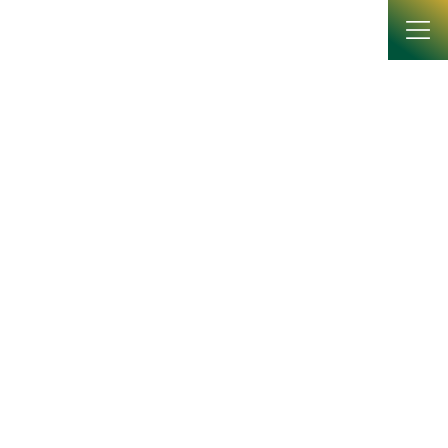
コ
ナ
ン
ビ
テ
ゲ
ン
ー
ツ
シ
へ
ョ
News
ス
ン
キ
に
ッ
移
プ
動
HOME
News
ニュース
総合学術研究科の入試説明会（一次募集向け）を実施しました。
総合学術研究科の入試説明会
（一次募集向け）を実施しまし
た。
2025年7月11日