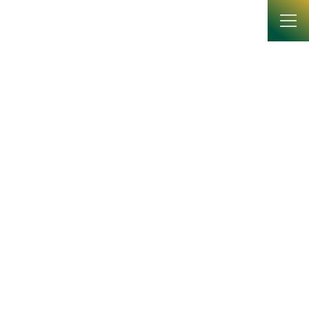
コ
ナ
ン
ビ
テ
ゲ
ン
ー
ツ
シ
へ
ョ
News
ス
ン
キ
に
ッ
移
プ
動
HOME
News
ニュース
修士論文公聴会を開催しました
修士論文公聴会を開催しました
2026年2月4日
2026年2月4日に修士論文公聴会を開催しました。今年度の公聴会
では、博士前期課程の大学院生3名が研究成果を発表しました。研
究の目的、方法、結果、考察をスライドで整理して説明し、教職
員や学生が多数聴講しました。発表後には活発な質疑が行われ、