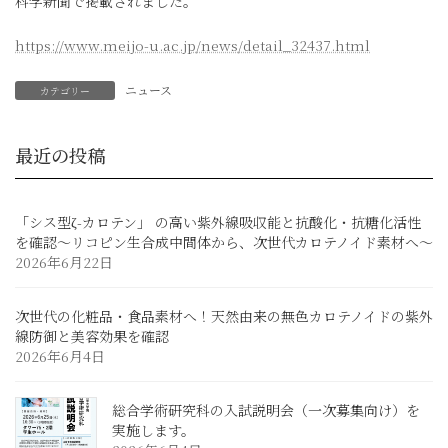
科学新聞で掲載されました。
https://www.meijo-u.ac.jp/news/detail_32437.html
ニュース
カテゴリー
最近の投稿
「シス型ζ-カロテン」 の高い紫外線吸収能と抗酸化・抗糖化活性
を確認～リコピン生合成中間体から、次世代カロテノイド素材へ～
2026年6月22日
次世代の化粧品・食品素材へ！天然由来の無色カロテノイドの紫外
線防御と美容効果を確認
2026年6月4日
総合学術研究科の入試説明会（一次募集向け）を
実施します。