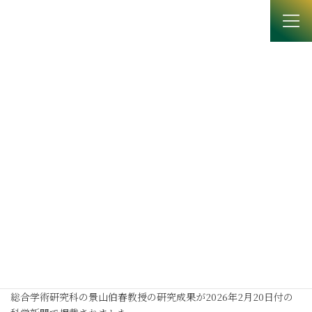
コ
ナ
ン
ビ
テ
ゲ
ン
ー
ツ
シ
へ
ョ
News
ス
ン
キ
に
ッ
移
プ
動
HOME
News
ニュース
科学新聞で景山伯春教授の研究が紹介されました
科学新聞で景山伯春教授の研究
が紹介されました
2026年2月24日
総合学術研究科の景山伯春教授の研究成果が2026年2月20日付の