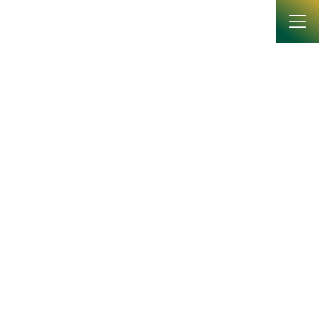
コ
ナ
ン
ビ
テ
ゲ
ン
ー
ツ
シ
修了生からの近況レポー
へ
ョ
ス
ン
ト
キ
に
ッ
移
プ
動
HOME
修了生からの近況レポート
第3回 山本淳子氏（2005年博士後期課程修了）
第3回 山本淳子氏（2005年博士
後期課程修了）
2025年11月6日